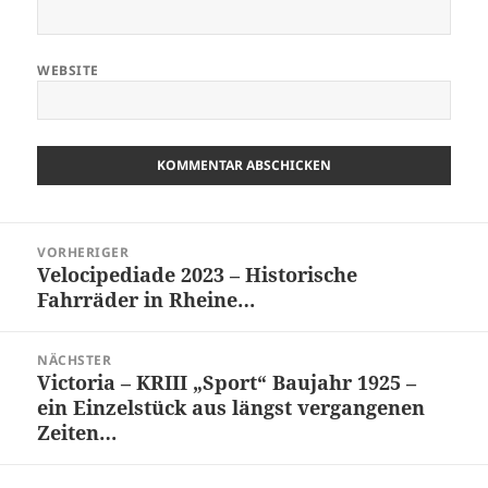
WEBSITE
Beitragsnavigation
VORHERIGER
Velocipediade 2023 – Historische
Vorheriger
Fahrräder in Rheine…
Beitrag:
NÄCHSTER
Victoria – KRIII „Sport“ Baujahr 1925 –
Nächster
ein Einzelstück aus längst vergangenen
Beitrag:
Zeiten…