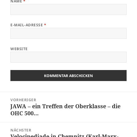
NAME
*
E-MAIL-ADRESSE
*
WEBSITE
Beitragsnavigation
VORHERIGER
JAWA – ein Treffen der Oberklasse – die
Vorheriger
OHC 500…
Beitrag:
NÄCHSTER
Velocipediade in Chemnitz (Karl-Marx-
Nächster