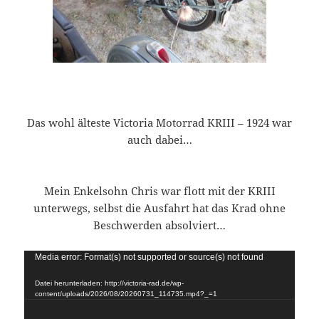
Das wohl älteste Victoria Motorrad KRIII – 1924 war
auch dabei…
Mein Enkelsohn Chris war flott mit der KRIII
unterwegs, selbst die Ausfahrt hat das Krad ohne
Beschwerden absolviert…
Video-
Media error: Format(s) not supported or source(s) not found
Player
Datei herunterladen: http://victoria-rad.de/wp-
content/uploads/2026/08/20260731_114735.mp4?_=1