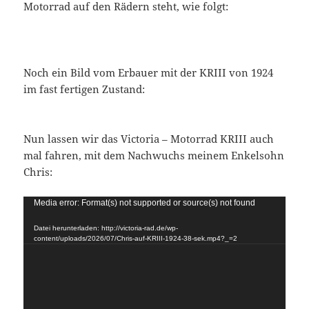
Motorrad auf den Rädern steht, wie folgt:
Noch ein Bild vom Erbauer mit der KRIII von 1924
im fast fertigen Zustand:
Nun lassen wir das Victoria – Motorrad KRIII auch
mal fahren, mit dem Nachwuchs meinem Enkelsohn
Chris:
Video-
Media error: Format(s) not supported or source(s) not found
Player
Datei herunterladen: http://victoria-rad.de/wp-
content/uploads/2026/07/Chris-auf-KRIII-1924-38-sek.mp4?_=2