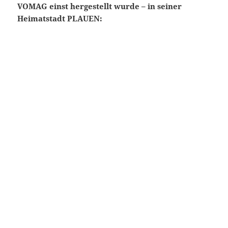
VOMAG einst hergestellt wurde – in seiner
Heimatstadt PLAUEN:
Mit diesem Bild möchte ich mich von meiner
VOMAG- Erinnerung hiermit verabschieden,
wenn es Euch gefallen hat, schreibt mir gerne
einen Kommentar hier auf meiner Webseite…
Euer Gert Reiher.
Wo kann man viel über die gesamte Geschichte von