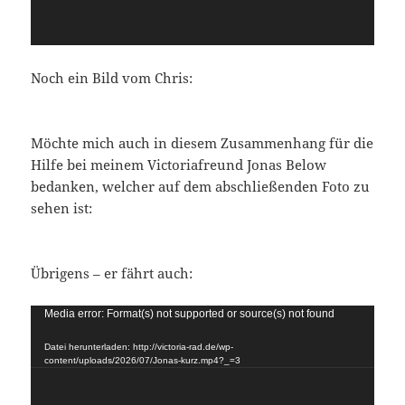
Noch ein Bild vom Chris:
Möchte mich auch in diesem Zusammenhang für die
Hilfe bei meinem Victoriafreund Jonas Below
bedanken, welcher auf dem abschließenden Foto zu
sehen ist:
Übrigens – er fährt auch:
Video-
Media error: Format(s) not supported or source(s) not found
Player
Datei herunterladen: http://victoria-rad.de/wp-
content/uploads/2026/07/Jonas-kurz.mp4?_=3