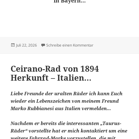
in Bayern…
Veröffentlicht
zu Victoria Motorrad KRIII
Juli 22, 2026
Schreibe einen Kommentar
am
Ceirano-Rad von 1894
Herkunft – Italien…
Liebe Freunde der uralten Räder ich kann Euch
wieder ein Lebenszeichen von meinem Freund
Marko Rubbianesi aus Italien vermelden…
Nachdem er bereits die interessanten „Taurus-
Räder“ vorstellte hat er mich kontaktiert um eine
weitere Fahrrad-Marke vorzustellen, die mit