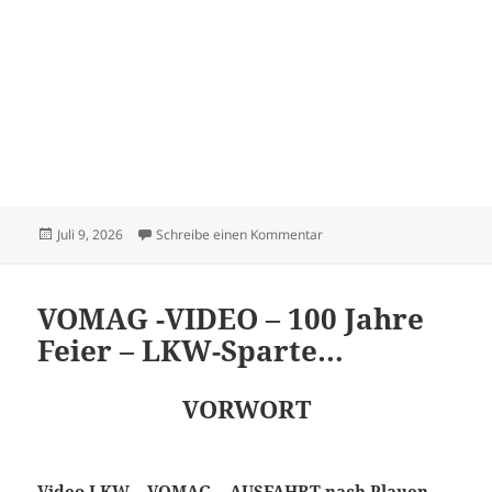
Veröffentlicht
zu Ceirano-Rad von 1894 He
Juli 9, 2026
Schreibe einen Kommentar
am
VOMAG -VIDEO – 100 Jahre
Feier – LKW-Sparte…
VORWORT
Video LKW – VOMAG – AUSFAHRT nach Plauen