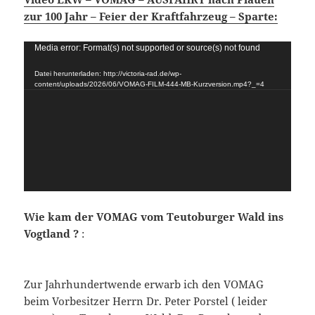
zur 100 Jahr – Feier der Kraftfahrzeug – Sparte:
Video-
Media error: Format(s) not supported or source(s) not found
Player
Datei herunterladen: http://victoria-rad.de/wp-
content/uploads/2026/06/VOMAG-FILM-444-MB-Kurzversion.mp4?_=4
Wie kam der VOMAG vom Teutoburger Wald ins
Vogtland ?
:
Zur Jahrhundertwende erwarb ich den VOMAG
beim Vorbesitzer Herrn Dr. Peter Porstel ( leider