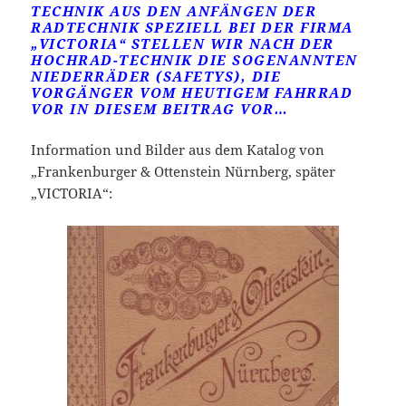
TECHNIK AUS DEN ANFÄNGEN DER
RADTECHNIK SPEZIELL BEI DER FIRMA
„VICTORIA“ STELLEN WIR NACH DER
HOCHRAD-TECHNIK DIE SOGENANNTEN
NIEDERRÄDER (SAFETYS), DIE
VORGÄNGER VOM HEUTIGEM FAHRRAD
VOR IN DIESEM BEITRAG VOR…
Information und Bilder aus dem Katalog von
„Frankenburger & Ottenstein Nürnberg, später
„VICTORIA“: