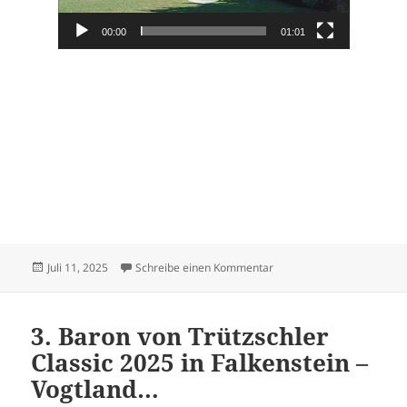
00:00
01:01
Veröffentlicht
zu Victoria – Motorrad KR
Juli 11, 2025
Schreibe einen Kommentar
am
3. Baron von Trützschler
Classic 2025 in Falkenstein –
Vogtland…