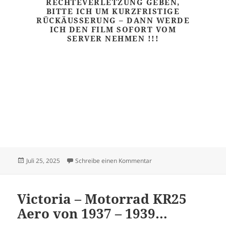
RECHTEVERLETZUNG GEBEN,
BITTE ICH UM KURZFRISTIGE
RÜCKÄUSSERUNG – DANN WERDE I
CH DEN FILM SOFORT VOM S
ERVER NEHMEN !!!
Veröffentlicht
zu Horch – Tonneau von 1
Juli 25, 2025
Schreibe einen Kommentar
am
Victoria – Motorrad KR25
Aero von 1937 – 1939…