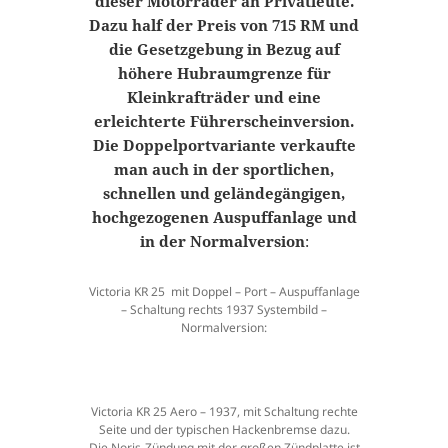
dieser Motorräder an Privatleute.
Dazu half der Preis von 715 RM und
die Gesetzgebung in Bezug auf
höhere Hubraumgrenze für
Kleinkrafträder und eine
erleichterte Führerscheinversion.
Die Doppelportvariante verkaufte
man auch in der sportlichen,
schnellen und geländegängigen,
hochgezogenen Auspuffanlage und
in der Normalversion
:
Victoria KR 25 mit Doppel – Port – Auspuffanlage
– Schaltung rechts 1937 Systembild –
Normalversion:
Victoria KR 25 Aero – 1937, mit Schaltung rechte
Seite und der typischen Hackenbremse dazu.
Die Noris-Zündung mit der großen Zündplatte ist