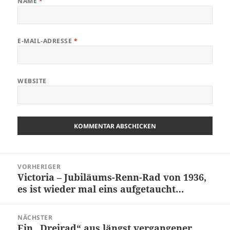
NAME
*
E-MAIL-ADRESSE
*
WEBSITE
Beitragsnavigation
VORHERIGER
Victoria – Jubiläums-Renn-Rad von 1936,
Vorheriger
es ist wieder mal eins aufgetaucht…
Beitrag:
NÄCHSTER
Ein „Dreirad“ aus längst vergangener
Nächster