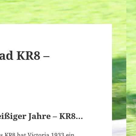
rad KR8 –
eißiger Jahre – KR8…
 KR8 hat Victoria 1933 ein