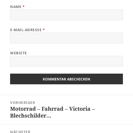
NAME
*
E-MAIL-ADRESSE
*
WEBSITE
Beitragsnavigation
VORHERIGER
Motorrad – Fahrrad – Victoria –
Vorheriger
Blechschilder…
Beitrag:
NÄCHSTER