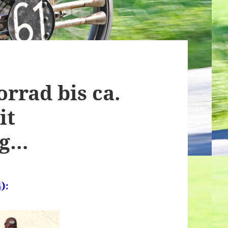
rrad bis ca.
it
ng…
):