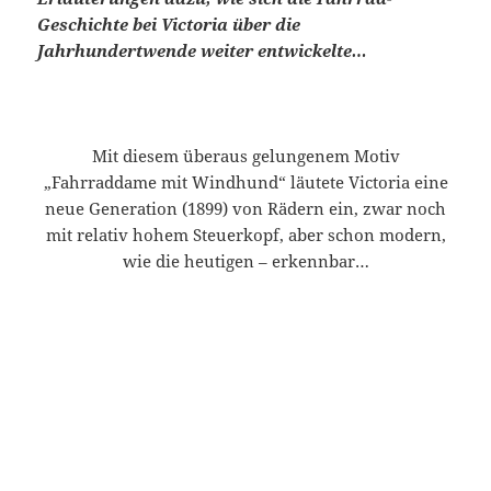
Geschichte bei Victoria über die
Jahrhundertwende weiter entwickelte…
Mit diesem überaus gelungenem Motiv
„Fahrraddame mit Windhund“ läutete Victoria eine
neue Generation (1899) von Rädern ein, zwar noch
mit relativ hohem Steuerkopf, aber schon modern,
wie die heutigen – erkennbar…
Wie man beim folgenden Bild erkennt, waren die
vorderen Kettenzahnkränze noch in der alten Form
der Vorserie gehalten: