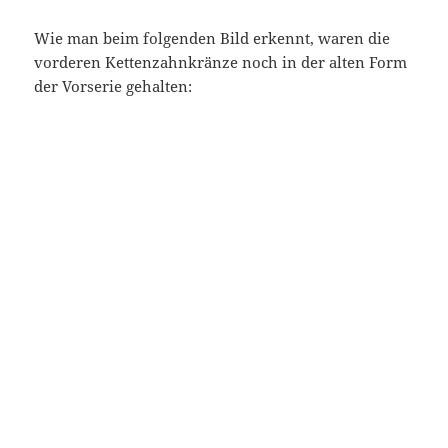
Noch zwei originale Bilder um 1900:
Die folgende Aufnahme kommt als Vorstudie dem
Katalogbild (1899) – übernächstes Bild schon sehr
nahe: