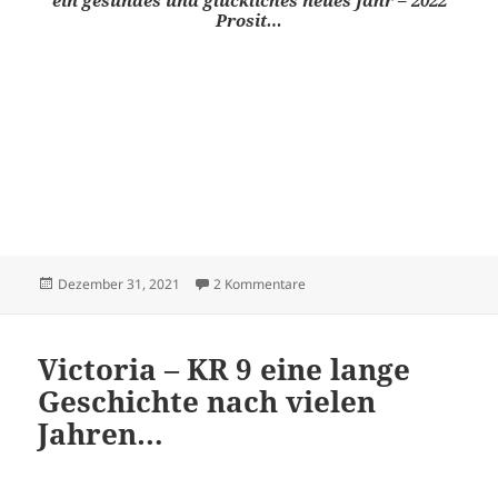
ein gesundes und glückliches neues Jahr – 2022
Prosit…
Veröffentlicht
zu Victoria – Dreirad – Modell
Dezember 31, 2021
2 Kommentare
am
Victoria – KR 9 eine lange
Geschichte nach vielen
Jahren…