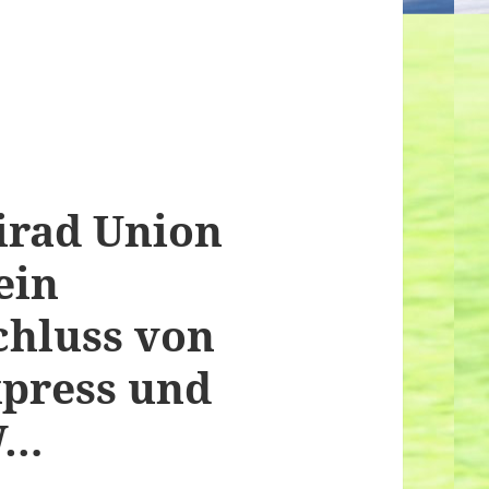
irad Union
ein
hluss von
xpress und
W…