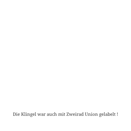
Die Klingel war auch mit Zweirad Union gelabelt !
Zum Schluss stellen wir noch ein Fahrrad-
Pärchen vor, wie man es selten zusammen findet
(Farbgleich):
Herren- und Damenrad.
Victoria – Herrenrad (Pärchen):