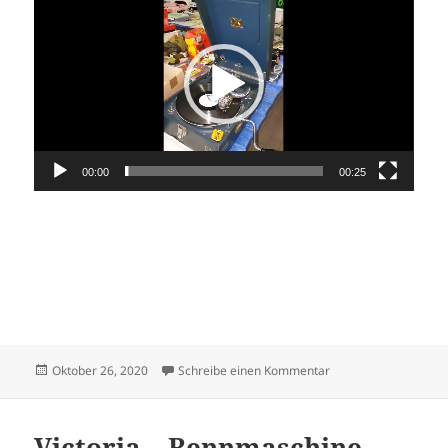
Player
00:00
00:25
Veröffentlicht
zu Oldtimer-Teilema
Oktober 26, 2020
Schreibe einen Kommentar
am
Victoria – Rennmaschine –