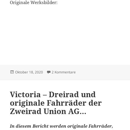
Originale Werksbilder:
Veröffentlicht
zu Victoria – Mofa 110 Zweirad 
Oktober 18, 2020
2 Kommentare
am
Victoria – Dreirad und
originale Fahrräder der
Zweirad Union AG…
In diesem Bericht werden originale Fahrräder,