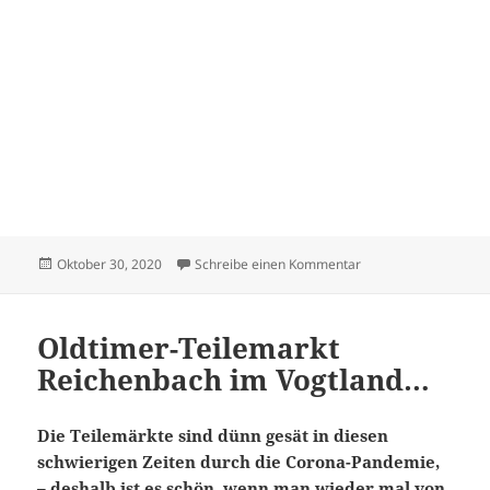
Veröffentlicht
zu Victoria – Jugend
Oktober 30, 2020
Schreibe einen Kommentar
am
Oldtimer-Teilemarkt
Reichenbach im Vogtland…
Die Teilemärkte sind dünn gesät in diesen
schwierigen Zeiten durch die Corona-Pandemie,
– deshalb ist es schön, wenn man wieder mal von