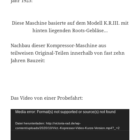
Jahr 1925:
Diese Maschine basierte auf dem Modell K.R.III. mit
hinten liegenden Roots-Gebläse…
Nachbau dieser Kompressor-Maschine aus
teilweisen Original-Teilen innerhalb von fast zehn
Jahren Bauzeit:
Das Video von einer Probefahrt:
Video-
Media error: Format(s) not supported or source(s) not found
Player
Datei herunterladen: http://victoria-rad.de/wp-
content/uploads/2020/10/Vict.-Kopressor-Video-Kurze-Version.mp4?_=2