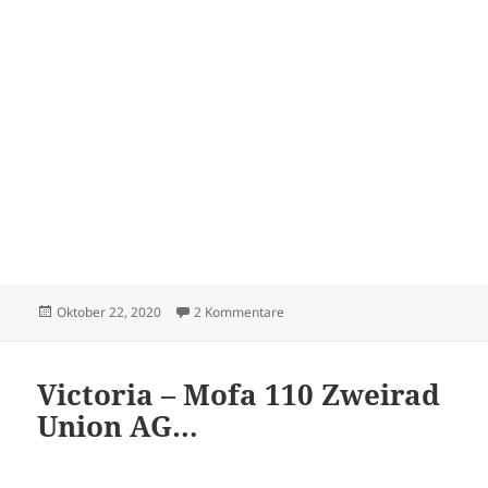
Veröffentlicht
zu Victoria – Rennmaschine – Sen
Oktober 22, 2020
2 Kommentare
am
Victoria – Mofa 110 Zweirad
Union AG…