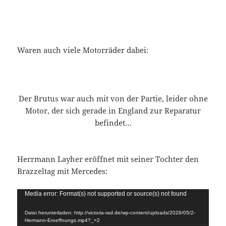
Waren auch viele Motorräder dabei:
Der Brutus war auch mit von der Partie, leider ohne
Motor, der sich gerade in England zur Reparatur
befindet…
Herrmann Layher eröffnet mit seiner Tochter den
Brazzeltag mit Mercedes:
Video-
Media error: Format(s) not supported or source(s) not found
Player
Datei herunterladen: http://victoria-rad.de/wp-content/uploads/2026/05/2-
Hermann-Eroeffnungs.mp4?_=2