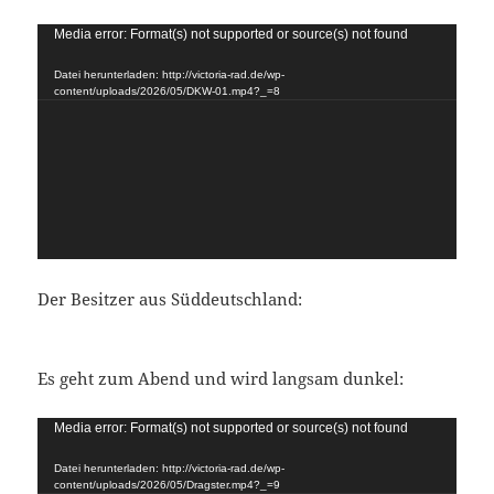
Video-
Media error: Format(s) not supported or source(s) not found
Player
Datei herunterladen: http://victoria-rad.de/wp-
content/uploads/2026/05/DKW-01.mp4?_=8
Der Besitzer aus Süddeutschland:
Es geht zum Abend und wird langsam dunkel:
Video-
Media error: Format(s) not supported or source(s) not found
Player
Datei herunterladen: http://victoria-rad.de/wp-
content/uploads/2026/05/Dragster.mp4?_=9