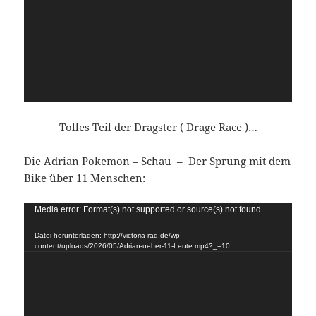
Tolles Teil der Dragster ( Drage Race )…
Die Adrian Pokemon – Schau – Der Sprung mit dem
Bike über 11 Menschen:
Video-
Media error: Format(s) not supported or source(s) not found
Player
Datei herunterladen: http://victoria-rad.de/wp-
content/uploads/2026/05/Adrian-ueber-11-Leute.mp4?_=10