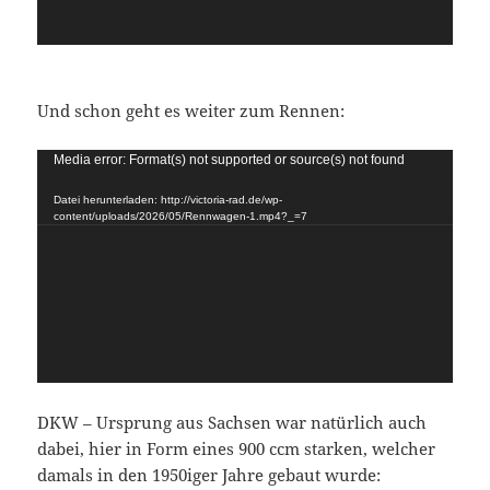
Und schon geht es weiter zum Rennen:
Video-
Media error: Format(s) not supported or source(s) not found
Player
Datei herunterladen: http://victoria-rad.de/wp-
content/uploads/2026/05/Rennwagen-1.mp4?_=7
DKW – Ursprung aus Sachsen war natürlich auch
dabei, hier in Form eines 900 ccm starken, welcher
damals in den 1950iger Jahre gebaut wurde: