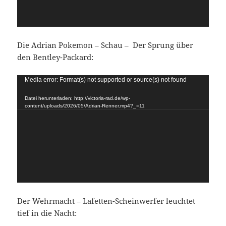
Die Adrian Pokemon – Schau – Der Sprung über
den Bentley-Packard:
Video-
Media error: Format(s) not supported or source(s) not found
Player
Datei herunterladen: http://victoria-rad.de/wp-
content/uploads/2026/05/Adrian-Renner.mp4?_=11
Der Wehrmacht – Lafetten-Scheinwerfer leuchtet
tief in die Nacht: