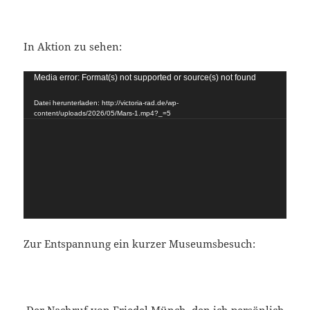
In Aktion zu sehen:
Video-
Media error: Format(s) not supported or source(s) not found
Player
Datei herunterladen: http://victoria-rad.de/wp-
content/uploads/2026/05/Mars-1.mp4?_=5
Zur Entspannung ein kurzer Museumsbesuch:
Der Nachruf von Friedel Münch, den ich persönlich