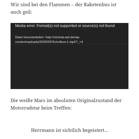
Wir sind bei den Flammen – der Raketenbus ist
auch geil:
Video-
Media error: Format(s) not supported or source(s) not found
Player
Datei herunterladen: http://victoria-rad.de/wp-
content/uploads/2026/05/Schulbus-1.mp4?_=4
Die weiße Mars im absoluten Originalzustand der
Motorradstar beim Treffen:
Herrmann ist sichtlich begeistert…