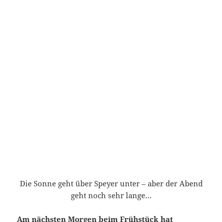
Die Sonne geht über Speyer unter – aber der Abend
geht noch sehr lange…
Am nächsten Morgen beim Frühstück hat
Herrmann und ich das nächste Ivent im Blick –
Motorradtreffen in Sinsheim Anfang Oktober
:
Hoffe es hat viel Spaß gemacht, Euer Gert Reiher…