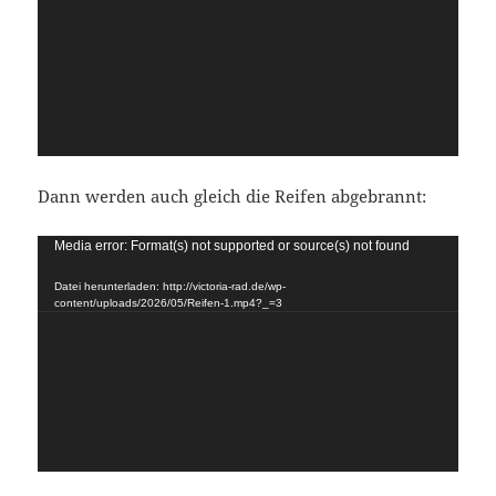
Dann werden auch gleich die Reifen abgebrannt:
Video-
Media error: Format(s) not supported or source(s) not found
Player
Datei herunterladen: http://victoria-rad.de/wp-
content/uploads/2026/05/Reifen-1.mp4?_=3