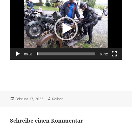
Video-
Player
00:00
00:32
Veröffentlicht
Autor
Februar 17, 2023
Reiher
am
Schreibe einen Kommentar