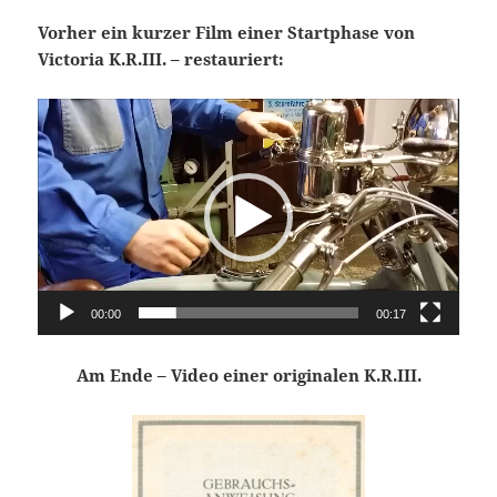
Vorher ein kurzer Film einer Startphase von
Victoria K.R.III. – restauriert:
Video-
Player
00:00
00:17
Am Ende – Video einer originalen K.R.III.