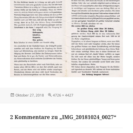
Veröffentlicht
Originalgröße
Oktober 27, 2018
4726 × 4427
am
2 Kommentare zu „IMG_20181024_0027“