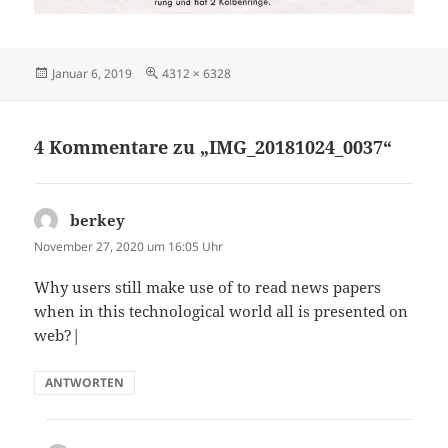
Veröffentlicht
Originalgröße
Januar 6, 2019
4312 × 6328
am
4 Kommentare zu „IMG_20181024_0037“
berkey
sagt:
November 27, 2020 um 16:05 Uhr
Why users still make use of to read news papers
when in this technological world all is presented on
web?|
ANTWORTEN