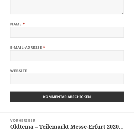
NAME
*
E-MAIL-ADRESSE
*
WEBSITE
Beitragsnavigation
VORHERIGER
Oldtema – Teilemarkt Messe-Erfurt 2020…
Vorheriger
Beitrag: